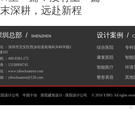
末深耕，远赴新程
深圳总部 /
设计案例 /
SHENZHEN
C
 址 ：深圳市宝安区西乡街道前海科兴科学园1
综合医院
专科
楼501
康复医院
智能
机 ：400-8383-272
务 ：15338894745
智能医疗
环境
址 ：www.yibochuanren.com
整形美容
其他
箱 ：yibochuanren@126.com
医院设计公司 中国十佳
医院建筑设计
-
医院设计公司
© 2016 YIBO. All rig
院