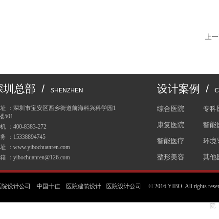
上一
深圳总部 /
设计案例 /
SHENZHEN
C
 址 ：深圳市宝安区西乡街道前海科兴科学园1
综合医院
专科
楼501
康复医院
智能
机 ：400-8383-272
务 ：15338894745
智能医疗
环境
址 ：www.yibochuanren.com
整形美容
其他
箱 ：yibochuanren@126.com
医院设计公司 中国十佳
医院建筑设计
-
医院设计公司
© 2016 YIBO. All rig
院